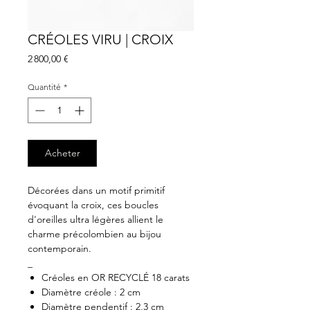
CRÉOLES VIRU | CROIX
Prix
2 800,00 €
Quantité
*
Acheter
Décorées dans un motif primitif
évoquant la croix, ces boucles
d'oreilles ultra légères allient le
charme précolombien au bijou
contemporain.
_
Créoles en OR RECYCLÉ 18 carats
Diamètre créole : 2 cm
Diamètre pendentif : 2,3 cm