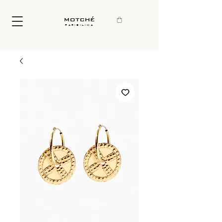
motché
paris-lima