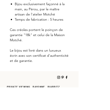
Bijou exclusivement façonné à la
main, au Pérou, par le maître
artisan de l'atelier Motché
Temps de fabrication : 5 heures
Ces créoles portent le poinçon de
garantie "18k" et celui de la Maison
Motché.
Le bijou est livré dans un luxueux
écrin avec son certificat d'authenticité
et de garantie.
PRIVATE VIEWING . BAYONNE . BIARRITZ
CONTACT
ACTUALITÉS
NEWSLETTER
MENTIONS LÉGALES