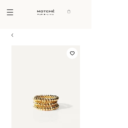
motché
paris-lima