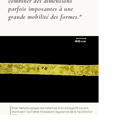
combiner des dimensions
parfois imposantes à une
grande mobilité des formes."
État métallurgique recristallisé d’un alliage 18 carats
montrant l’extrême finesse et régularité de la feuille d’or
(60 µm).
Coiffe frontale Mochica, 100-800 apr. J.-C. Musée Larco
de Lima, ML100770 . 22,4 x 25,6 cm.
© Carole Fraresso IRAMAT-CRP2A