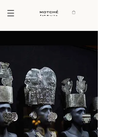
motché
paris-lima