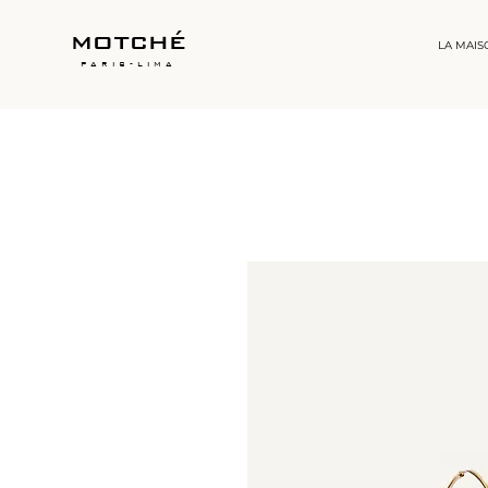
motché
LA MAIS
paris-lima