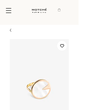
motché
paris-lima