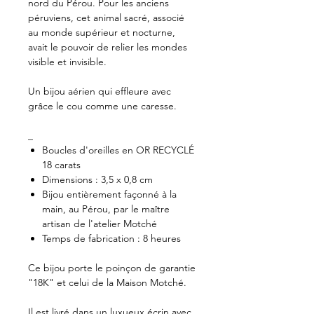
nord du Pérou. Pour les anciens
péruviens, cet animal sacré, associé
au monde supérieur et nocturne,
avait le pouvoir de relier les mondes
visible et invisible.
Un bijou aérien qui effleure avec
grâce le cou comme une caresse.
_
Boucles d'oreilles en OR RECYCLÉ
18 carats
Dimensions : 3,5 x 0,8 cm
Bijou entièrement façonné à la
main, au Pérou, par le maître
artisan de l'atelier Motché
Temps de fabrication : 8 heures
Ce bijou porte le poinçon de garantie
"18K" et celui de la Maison Motché.
Il est livré dans un luxueux écrin avec