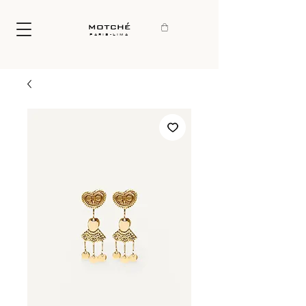
motché
paris-lima