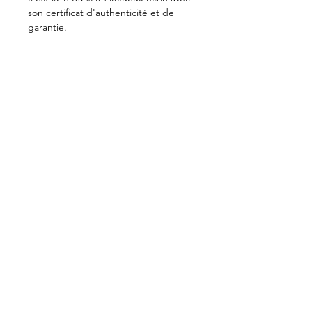
son certificat d'authenticité et de
garantie.
PRIVATE VIEWING . BAYONNE . BIARRITZ
CONTACT
ACTUALITÉS
NEWSLETTER
MENTIONS LÉGALES
NOTRE MISSION
Motché oeuvre pour la récupération et la
transmission du patrimoine culturel joaillier du
Pérou. Façonnés main, les bijoux Motché
modernisent un artisanat historique du luxe en
privilégiant l’or recyclé et pérennisent les
gestes d’artisans péruviens d’exception, dans
le respect d’une démarche éthique et
responsable.