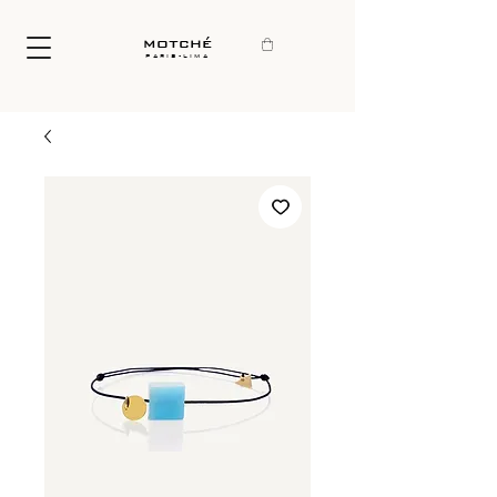
motché
paris-lima