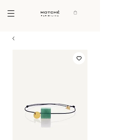
motché
paris-lima