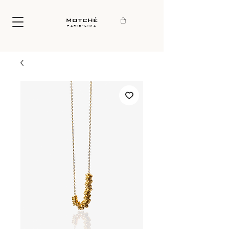
motché
paris-lima