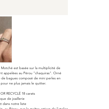
Motché est basée sur la multiplicité de
ent appelées au Pérou "chaquiras".
Orné
uo de bagues composé de mini perles en
pour ne plus jamais le quitter.
 OR RECYCLÉ 18 carats
ique de joaillerie
t dans notre liste
, au Pérou, par le maître artisan de l'atelier