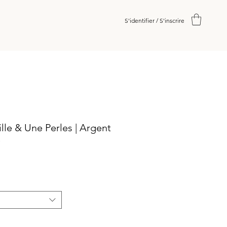
S'identifier / S'inscrire
le & Une Perles | Argent
e