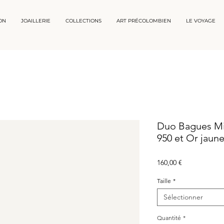
ON
JOAILLERIE
COLLECTIONS
ART PRÉCOLOMBIEN
LE VOYAGE
Duo Bagues Mil
950 et Or jaun
Prix
160,00 €
Taille
*
Sélectionner
Quantité
*