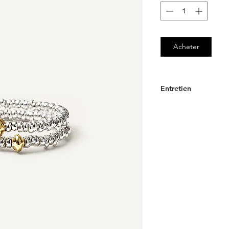
Acheter
Entretien
ENTRETIEN GRATUI
Afin de faciliter l'en
Maison vous offre le 
vos bagues
Mille et 
N’hésitez pas à nous 
contact@motche.co
________
Cordons et fils
Au fil du temps, ils p
est recommandé de ch