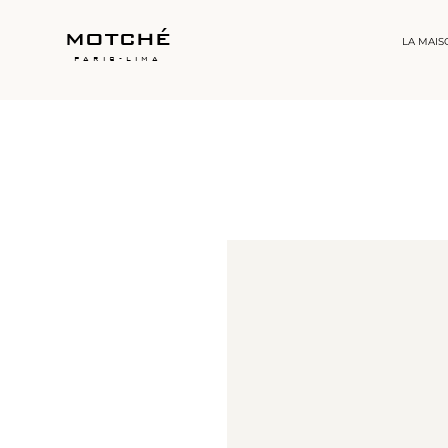
motché
LA MAIS
paris-lima