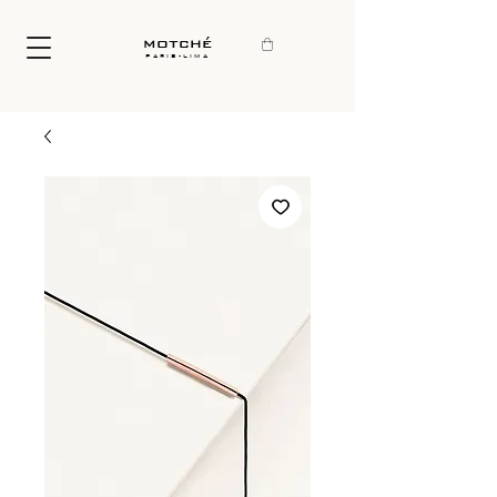
motché
paris-lima