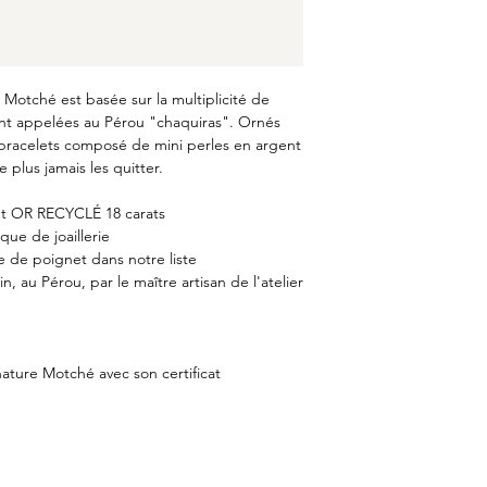
Motché est basée sur la multiplicité de
ent appelées au Pérou "chaquiras".
Ornés
o bracelets composé de mini perles en argent
 plus jamais les quitter.
et OR RECYCLÉ 18 carats
ique de joaillerie
e de poignet dans notre liste
, au Pérou, par le maître artisan de l'atelier
gnature Motché avec son certificat