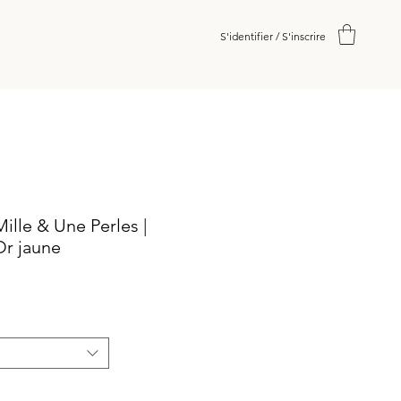
S'identifier / S'inscrire
Mille & Une Perles |
Or jaune