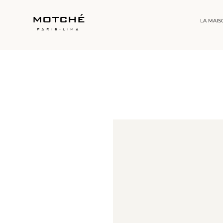
motché
LA MAIS
paris-lima