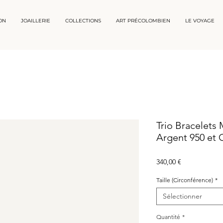
ON
JOAILLERIE
COLLECTIONS
ART PRÉCOLOMBIEN
LE VOYAGE
Trio Bracelets 
Argent 950 et 
Prix
340,00 €
Taille (Circonférence)
*
Sélectionner
Quantité
*