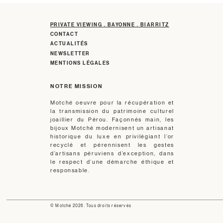
PRIVATE VIEWING . BAYONNE . BIARRITZ
CONTACT
ACTUALITÉS
NEWSLETTER
MENTIONS LÉGALES
NOTRE MISSION
Motché oeuvre pour la récupération et
la transmission du patrimoine culturel
joaillier du Pérou. Façonnés main, les
bijoux Motché modernisent un artisanat
historique du luxe en privilégiant l’or
recyclé et pérennisent les gestes
d’artisans péruviens d’exception, dans
le respect d’une démarche éthique et
responsable.
© Motché 2026. Tous droits réservés