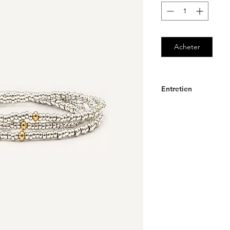
Acheter
Entretien
ENTRETIEN GRATUI
Afin de faciliter l'en
Maison vous offre le 
vos bracelets
Mille e
N’hésitez pas à nous 
contact@motche.co
________
Cordons et fils
Au fil du temps, ils p
est recommandé de ch