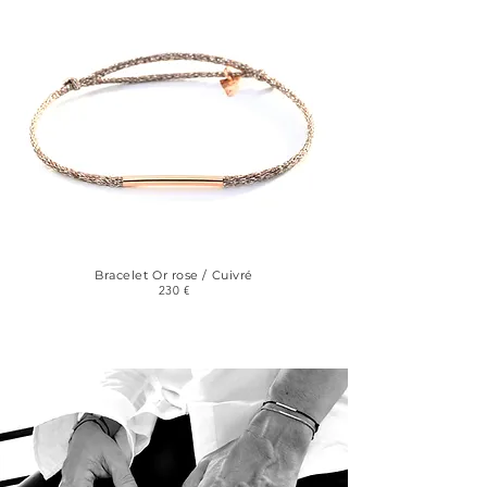
Bracelet Or rose / Cuivré
230 €