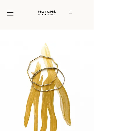
motché
paris-lima