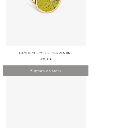
BAGUE CUSCO 18K | SERPENTINE
Prix
980,00 €
Rupture de stock