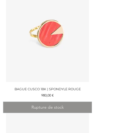
BAGUE CUSCO 18K | SPONDYLE ROUGE
Prix
980,00 €
Rupture de stock