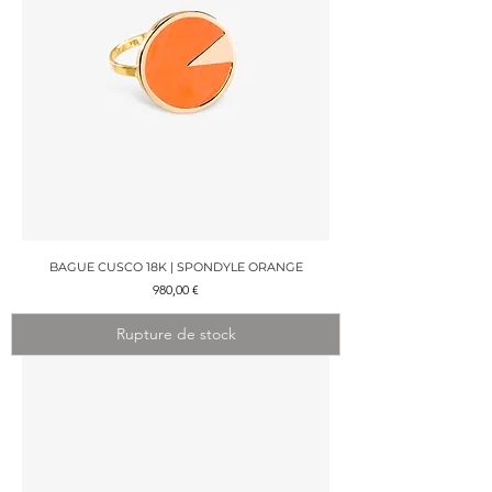
BAGUE CUSCO 18K | SPONDYLE ORANGE
Prix
980,00 €
Rupture de stock