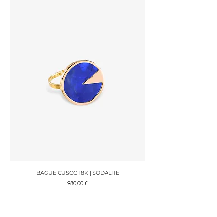
BAGUE CUSCO 18K | SODALITE
Prix
980,00 €
Rupture de stock