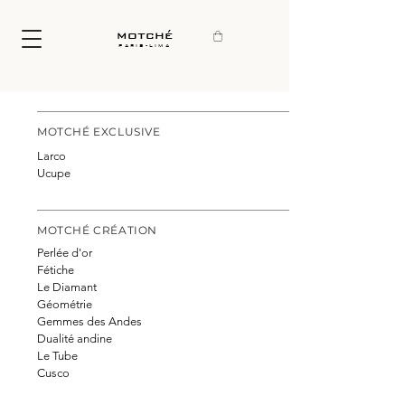
motché
paris-lima
MOTCHÉ EXCLUSIVE
Larco
Ucupe
MOTCHÉ CRÉATION
Perlée d'or
Fétiche
Le Diamant
Géométrie
Gemmes des Andes
Dualité andine
Le Tube
Cusco