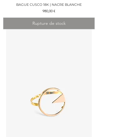
BAGUE CUSCO 18K | NACRE BLANCHE
Prix
980,00 €
Rupture de stock