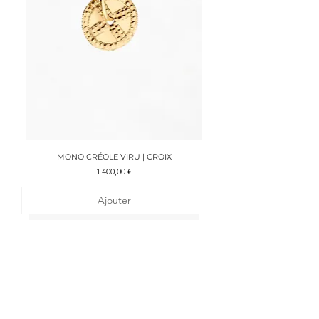
MONO CRÉOLE VIRU | CROIX
Prix
1 400,00 €
Ajouter