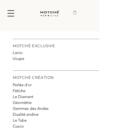
motché
paris-lima
MOTCHÉ EXCLUSIVE
Larco
Ucupe
MOTCHÉ CRÉATION
Perlée d'or
Fétiche
Le Diamant
Géométrie
Gemmes des Andes
Dualité andine
Le Tube
Cusco