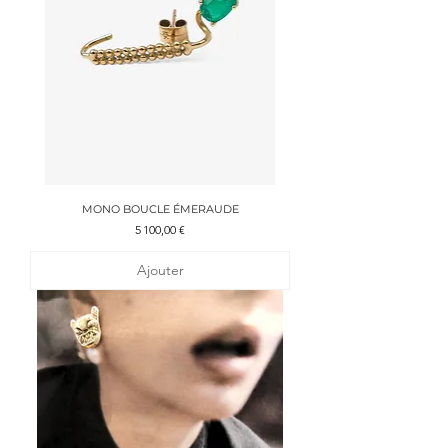
MONO BOUCLE ÉMERAUDE
Prix
5 100,00 €
Ajouter