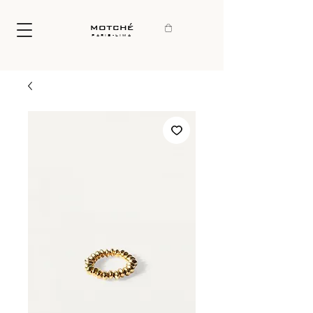
motché
paris-lima