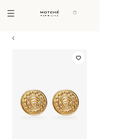
motché
paris-lima