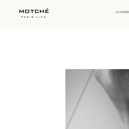
motché
LA MAIS
paris-lima