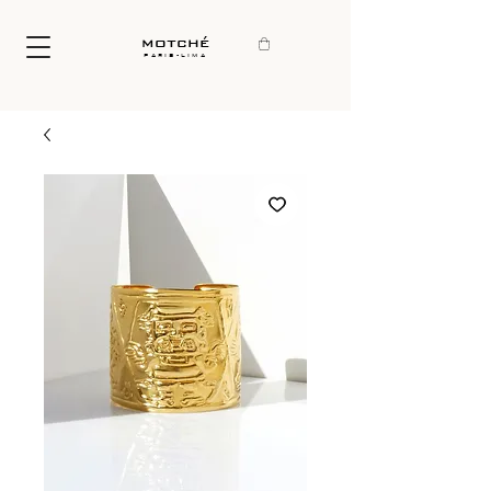
motché
paris-lima