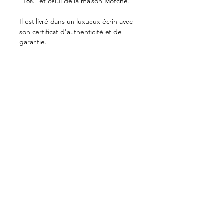
"18K" et celui de la maison Motché.
Il est livré dans un luxueux écrin avec
son certificat d'authenticité et de
garantie.
PRIVATE VIEWING . BAYONNE . BIARRITZ
CONTACT
ACTUALITÉS
NEWSLETTER
MENTIONS LÉGALES
NOTRE MISSION
Motché oeuvre pour la récupération et la
transmission du patrimoine culturel joaillier du
Pérou. Façonnés main, les bijoux Motché
modernisent un artisanat historique du luxe en
privilégiant l’or recyclé et pérennisent les