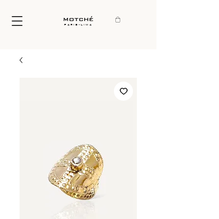
motché
paris-lima