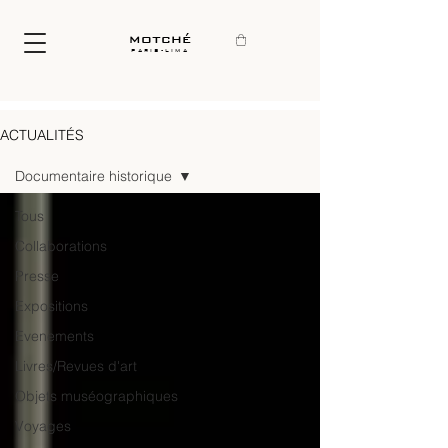
motché
paris-lima
ACTUALITÉS
Documentaire historique
Tous
Collaborations
Presse
Expositions
Evenements
Livres/Revues d'art
Objets muséographiques
Voyages